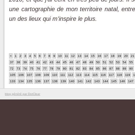
une cartographie de mon territoire natal, entr
un des lieux qui m'inspire le plus.
<
1
2
3
4
5
6
7
8
9
10
11
12
13
14
15
16
17
18
19
20
21
37
38
39
40
41
42
43
44
45
46
47
48
49
50
51
52
53
54
55
72
73
74
75
76
77
78
79
80
81
82
83
84
85
86
87
88
89
90
105
106
107
108
109
110
111
112
113
114
115
116
117
118
119
1
133
134
135
136
137
138
139
140
141
142
143
144
145
146
147
blog généré par DotClear