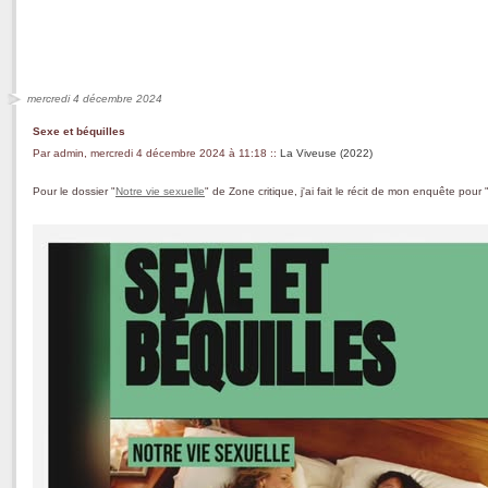
mercredi 4 décembre 2024
Sexe et béquilles
Par admin, mercredi 4 décembre 2024 à 11:18
::
La Viveuse (2022)
Pour le dossier "
Notre vie sexuelle
" de Zone critique, j'ai fait le récit de mon enquête pou