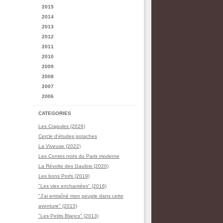
2015
2014
2013
2012
2011
2010
2009
2008
2007
2006
CATEGORIES
Les Crapules (2026)
Cercle d'études potaches
La Viveuse (2022)
Les Contes noirs du Paris moderne
La Révolte des Gaulois (2020)
Les bons Profs (2019)
"Les vies enchantées" (2016)
"J'ai entraîné mon peuple dans cette
aventure" (2015)
"Les Petits Blancs" (2013)