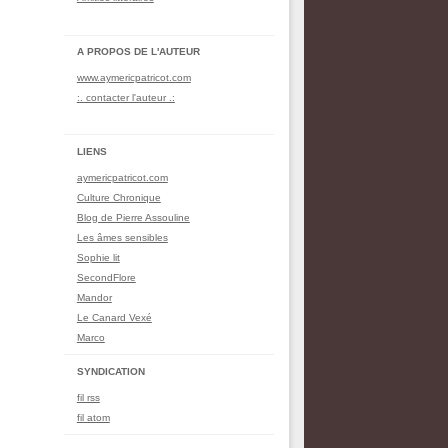
A PROPOS DE L'AUTEUR
www.aymericpatricot.com
:. contacter l'auteur .:
LIENS
aymericpatricot.com
Culture Chronique
Blog de Pierre Assouline
Les âmes sensibles
Sophie lit
SecondFlore
Mandor
Le Canard Vexé
Marco
SYNDICATION
fil rss
fil atom