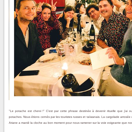
"Le potache est chervi !" C'est par cette phrase destinée à devenir rituelle que j'ai o
potaches. Nous étions cernés par les touristes russes et taïwanais. La cargolade arrosé
Ariane a manié la cloche au bon moment pour nous ramener sur la voie exigeante que nou