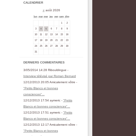
CALENDRIER
«
août 2026
lun
mar
mer
jeu
ven
sam
dim
1
2
3
6
7
8
9
4
5
10
11
12
13
14
15
16
17
18
19
20
21
22
23
24
25
26
27
28
29
30
31
DERNIERS COMMENTAIRES
3/05/2014 14:28 Ribouldingue -
Interview télévisé par Roman Bernard
12/12/2013 20:05 Amicalement vôtre -
"Petits Blancs et bonnes
consciences"...
12/12/2013 17:54 aymeric -
"Petits
Blancs et bonnes consciences"...
12/12/2013 17:51 aymeric -
"Petits
Blancs et bonnes consciences"...
12/12/2013 12:17 Amicalement vôtre -
"Petits Blancs et bonnes