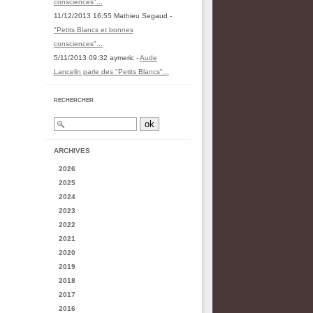
consciences"...
11/12/2013 16:55 Mathieu Segaud -
"Petits Blancs et bonnes
consciences"...
5/11/2013 09:32 aymeric -
Aude
Lancelin parle des "Petits Blancs"...
RECHERCHER
ARCHIVES
2026
2025
2024
2023
2022
2021
2020
2019
2018
2017
2016