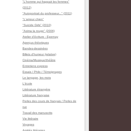
"L'homme qui frappait les femmes"
(2012)
"Autoportrait du professeur..." (2011)
"L'amour chien"
"Suicide Girls" (2010)
"Azima la rouge" (2006)
Atelier d'écriture - Epernay
Aperçus théoriques
Bandes-dessinées
Billets d'humeur (relative)
Cinéma/Musique/théâtre
Entretiens express
Essais / Philo / Témoignages
Le langage, les mots
L'école
Littérature étrangère
Littérature française
Perles des cours de français / Perles de
rue
Travail des manuscrits
Vie littéraire
Voyages
Amitiés littéraires