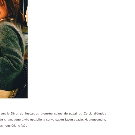
uvert le Dîner de l'escargot, première soirée de travail du Cercle d'études
e de champagne a vite éparpillé la conversation façon puzzle. Heureusement,
s nous étions fixée.