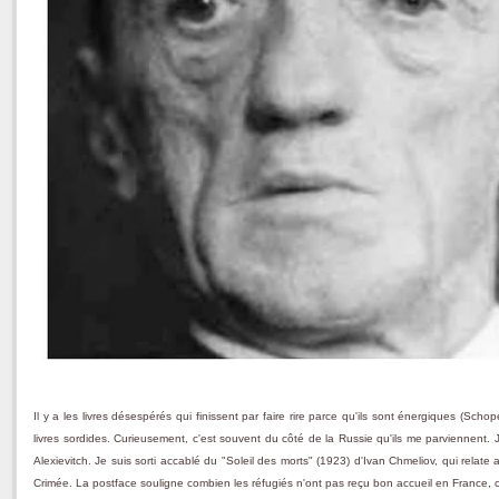
Il y a les livres désespérés qui finissent par faire rire parce qu'ils sont énergiques (Schop
livres sordides. Curieusement, c'est souvent du côté de la Russie qu'ils me parviennent. J
Alexievitch. Je suis sorti accablé du "Soleil des morts" (1923) d'Ivan Chmeliov, qui rela
Crimée. La postface souligne combien les réfugiés n'ont pas reçu bon accueil en France, ce qu