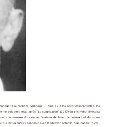
enhauer, Houellebecq, Mirbeau). Et puis, il y a les livres vraiment tristes, les
e me suis senti triste après "La supplication" (1983) du prix Nobel Svletana
te avec une curieuse douceur, un fatalisme déchirant, le fameux Holodomor en
i fait un curieux contraste avec la situation actuelle. A ne pas lire l'hiver..