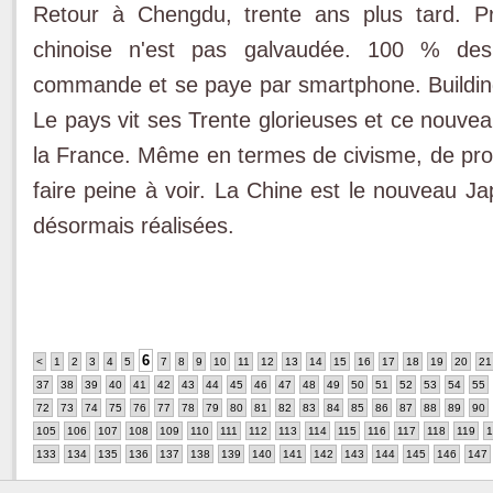
Retour à Chengdu, trente ans plus tard. P
chinoise n'est pas galvaudée. 100 % des 
commande et se paye par smartphone. Building
Le pays vit ses Trente glorieuses et ce nouvea
la France. Même en termes de civisme, de prop
faire peine à voir. La Chine est le nouveau Ja
désormais réalisées.
6
<
1
2
3
4
5
7
8
9
10
11
12
13
14
15
16
17
18
19
20
21
37
38
39
40
41
42
43
44
45
46
47
48
49
50
51
52
53
54
55
72
73
74
75
76
77
78
79
80
81
82
83
84
85
86
87
88
89
90
105
106
107
108
109
110
111
112
113
114
115
116
117
118
119
1
133
134
135
136
137
138
139
140
141
142
143
144
145
146
147