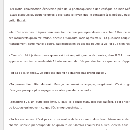
Hier matin, conversation échevelée près de la photocopieuse : une collègue de mon lyc
j'avais d'ailleurs plusieurs volumes d'elle dans le rayon que je consacre à la poésie), pu
veille. Extrait :
- Je m'en sors pas ! Depuis deux ans, tout ce que j'entreprends est un échec ! Hier, ce r
ces manuscrits qu'on me refuse, encore et toujours, mois après mois... Et puis mon couple, q
Franchement, cette manie d'écrire, j'ai l'impression qu'elle me bouffe la vie, et qu'il n'en r
- C'est sûr ! Moi je tiens parce qu'on est tout un petit groupe de poètes, chez P.O.L., un
apporte un soutien considérable ! Il m'a souvent dit : "Je prendrai tout ce que vous m'app
- Tu as de la chance... Je suppose que tu ne gagnes pas grand chose ?
- Tu penses bien ! Rien du tout ! Mais ça me permet de voyager, malgré tout... C'est un gr
n'imagine presque plus voyager si ce n'est pas dans ce cadre...
- J'imagine ! J'ai un autre problème, tu sais : le dernier manuscrit que j'ai écrit, c'est en
de lecteurs qui trouvent ce que j'écris trop pessimiste...
- Tu les emmerdes ! C'est pas eux qui vont te dicter ce que tu dois faire ! Même un éditeur, 
chemin, sans te préoccuper de ce qu'on te dit ! Jamais écouter les autres, c'est la base 