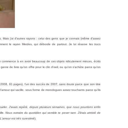
es. Mais j'ai d'autres rayons : celui des gens que je connais (même d'assez
idemment le rayon Merdes, qui déborde de partout. Je lui réserve les trucs
 je commence à en avoir beaucoup de ces objets ridiculement minces, écrits
 genre de livre qu'on offre pour le clin d'oeil, ou qu'on s'achète parce qu'on
, 2008, 81 pages), l'un des succès de 2007, sans doute parce que son titre
l'amour qui vacille, sous forme de monologues assez touchants parce qu'ils
parler. J'avais repéré, depuis plusieurs semaines, que nous pourrions enfin
le. Nous extraire du quotidien qui semble te peser tant. J'étais attristé de
L'amour est très surestimé
).