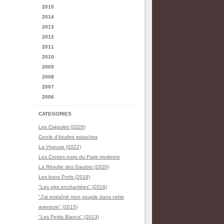
2015
2014
2013
2012
2011
2010
2009
2008
2007
2006
CATEGORIES
Les Crapules (2026)
Cercle d'études potaches
La Viveuse (2022)
Les Contes noirs du Paris moderne
La Révolte des Gaulois (2020)
Les bons Profs (2019)
"Les vies enchantées" (2016)
"J'ai entraîné mon peuple dans cette
aventure" (2015)
"Les Petits Blancs" (2013)