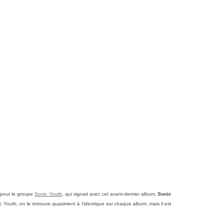
e pour le groupe
Sonic Youth
, qui signait avec cet avant-dernier album,
Sonic
c Youth, on le retrouve quasiment à l'identique sur chaque album, mais il est