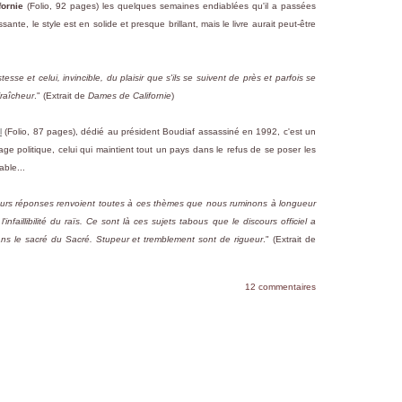
ornie
(Folio, 92 pages) les quelques semaines endiablées qu'il a passées
nte, le style est en solide et presque brillant, mais le livre aurait peut-être
tesse et celui, invincible, du plaisir que s'ils se suivent de près et parfois se
fraîcheur
." (Extrait de
Dames de Californie
)
l
(Folio, 87 pages), dédié au président Boudiaf assassiné en 1992, c'est un
locage politique, celui qui maintient tout un pays dans le refus de se poser les
able...
 leurs réponses renvoient toutes à ces thèmes que nous ruminons à longueur
 l'infaillibilité du raïs. Ce sont là ces sujets tabous que le discours officiel a
dans le sacré du Sacré. Stupeur et tremblement sont de rigueur
." (Extrait de
12 commentaires