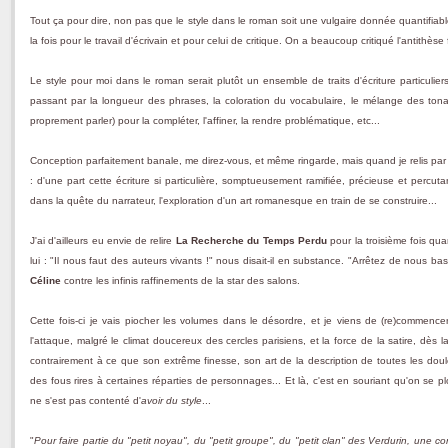
Tout ça pour dire, non pas que le style dans le roman soit une vulgaire donnée quantifiable
la fois pour le travail d'écrivain et pour celui de critique. On a beaucoup critiqué l'antithès
Le style pour moi dans le roman serait plutôt un ensemble de traits d'écriture particuliers 
passant par la longueur des phrases, la coloration du vocabulaire, le mélange des tonal
proprement parler) pour la compléter, l'affiner, la rendre problématique, etc...
Conception parfaitement banale, me direz-vous, et même ringarde, mais quand je relis pa
: d'une part cette écriture si particulière, somptueusement ramifiée, précieuse et percutant
dans la quête du narrateur, l'exploration d'un art romanesque en train de se construire...
J'ai d'ailleurs eu envie de relire
La Recherche du Temps Perdu
pour la troisième fois q
lui : "Il nous faut des auteurs vivants !" nous disait-il en substance. "Arrêtez de nous bass
Céline
contre les infinis raffinements de la star des salons.
Cette fois-ci je vais piocher les volumes dans le désordre, et je viens de (re)commenc
l'attaque, malgré le climat doucereux des cercles parisiens, et la force de la satire, dès
contrairement à ce que son extrême finesse, son art de la description de toutes les douleu
des fous rires à certaines réparties de personnages... Et là, c'est en souriant qu'on s
ne s'est pas contenté d'
avoir du style
...
"
Pour faire partie du "petit noyau", du "petit groupe", du "petit clan" des Verdurin, une condi