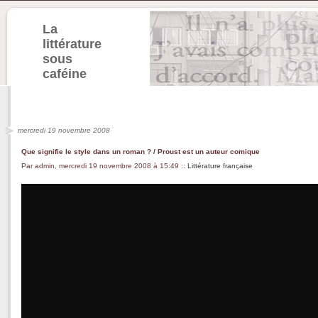
La
littérature
sous
caféine
mercredi 19 novembre 2008
Que signifie le style dans un roman ? / Proust est un auteur comique
Par admin, mercredi 19 novembre 2008 à 15:49
::
Littérature française