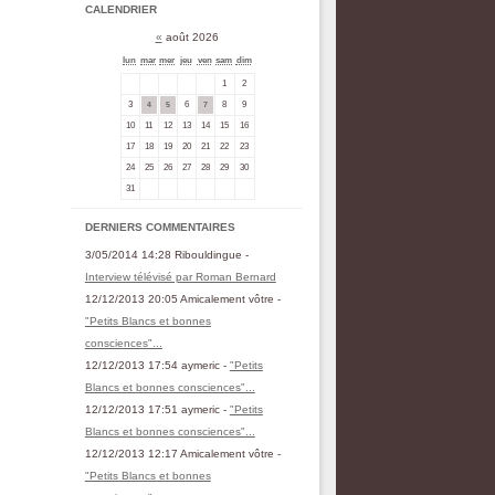
CALENDRIER
«
août 2026
lun
mar
mer
jeu
ven
sam
dim
1
2
3
6
8
9
4
5
7
10
11
12
13
14
15
16
17
18
19
20
21
22
23
24
25
26
27
28
29
30
31
DERNIERS COMMENTAIRES
3/05/2014 14:28 Ribouldingue -
Interview télévisé par Roman Bernard
12/12/2013 20:05 Amicalement vôtre -
"Petits Blancs et bonnes
consciences"...
12/12/2013 17:54 aymeric -
"Petits
Blancs et bonnes consciences"...
12/12/2013 17:51 aymeric -
"Petits
Blancs et bonnes consciences"...
12/12/2013 12:17 Amicalement vôtre -
"Petits Blancs et bonnes