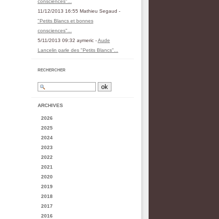
consciences"...
11/12/2013 16:55 Mathieu Segaud -
"Petits Blancs et bonnes
consciences"...
5/11/2013 09:32 aymeric -
Aude
Lancelin parle des "Petits Blancs"...
RECHERCHER
ARCHIVES
2026
2025
2024
2023
2022
2021
2020
2019
2018
2017
2016