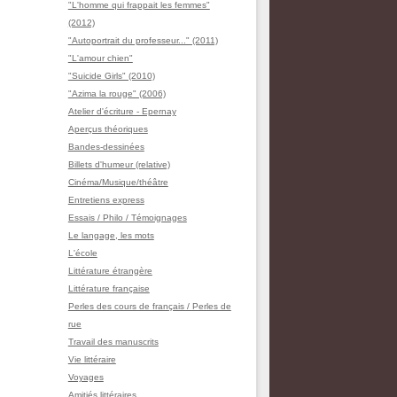
"L'homme qui frappait les femmes"
(2012)
"Autoportrait du professeur..." (2011)
"L'amour chien"
"Suicide Girls" (2010)
"Azima la rouge" (2006)
Atelier d'écriture - Epernay
Aperçus théoriques
Bandes-dessinées
Billets d'humeur (relative)
Cinéma/Musique/théâtre
Entretiens express
Essais / Philo / Témoignages
Le langage, les mots
L'école
Littérature étrangère
Littérature française
Perles des cours de français / Perles de
rue
Travail des manuscrits
Vie littéraire
Voyages
Amitiés littéraires