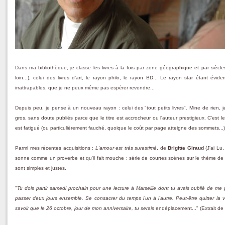
Dans ma bibliothèque, je classe les livres à la fois par zone géographique et par siècl
loin...), celui des livres d'art, le rayon philo, le rayon BD... Le rayon star étant év
irrattrapables, que je ne peux même pas espérer revendre...
Depuis peu, je pense à un nouveau rayon : celui des "tout petits livres". Mine de rien,
gros, sans doute publiés parce que le titre est accrocheur ou l'auteur prestigieux. C'est le
est fatigué (ou particulièrement fauché, quoique le coût par page atteigne des sommets...)
Parmi mes récentes acquisitions :
L'amour est très surestimé
, de
Brigitte Giraud
(J'ai Lu
sonne comme un proverbe et qu'il fait mouche : série de courtes scènes sur le thème de 
sont simples et justes.
"
Tu dois partir samedi prochain pour une lecture à Marseille dont tu avais oublié de me 
passer deux jours ensemble. Se consacrer du temps l'un à l'autre. Peut-être quitter la vil
savoir que le 26 octobre, jour de mon anniversaire, tu serais
endéplacement..." (Extrait de