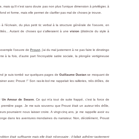
, mais qu'il n'est sans doute pas non plus l'unique dimension à privilégier, à
e fond et forme, mais elle permet de clarifier pas mal de choses je trouve.
à l'écrivain, du plus petit tic verbal à la structure générale de l'oeuvre, en
ités... Autant de choses qui s'allieraient à une
vision
(distincte du style à
r exemple l'oeuvre de
Proust
, j'ai du mal justement à ne pas faire le dinstingo
e à la fois, d'autre part l'incroyable satire sociale, la plongée vertigineuse
uand je suis tombé sur quelques pages de
Guillaume Dustan
se moquant de
iner avec Proust !" Son ras-le-bol me rappelait les railleries, très drôles, de
er
Un Amour de Swann
. Ce qui m'a tout de suite frappé, c'est la force de
 la première page. Je me suis souvenu que Proust était un auteur très drôle,
rs pourraient nous laisser croire. A vingt-cinq ans, je me rappelle avoir eu
e plonge dans les aventures mondaines du narrateur. Non, décidément, Proust
tion était suffisante mais elle était nécessaire : il fallait adhérer tacitement