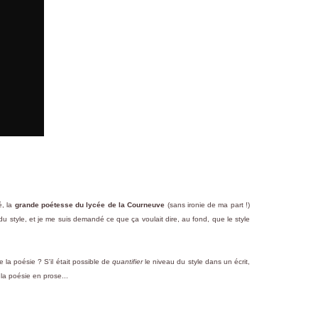
é, la
grande poétesse du lycée de la Courneuve
(sans ironie de ma part !)
du style, et je me suis demandé ce que ça voulait dire, au fond, que le style
 de la poésie ? S'il était possible de
quantifier
le niveau du style dans un écrit,
la poésie en prose...