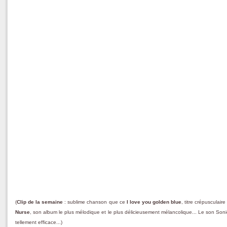
(
Clip de la semaine
: sublime chanson que ce
I love you golden blue
, titre crépusculair
Nurse
, son album le plus mélodique et le plus délicieusement mélancolique... Le son Soni
tellement efficace...)