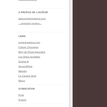
A PROPOS DE L'AUTEUR
www.aymericpatricot.com
:. contacter l'auteur .:
LIENS
aymericpatricot.com
Culture Chronique
Blog de Pierre Assouline
Les âmes sensibles
Sophie lit
SecondFlore
Mandor
Le Canard Vexé
Marco
SYNDICATION
fil rss
fil atom