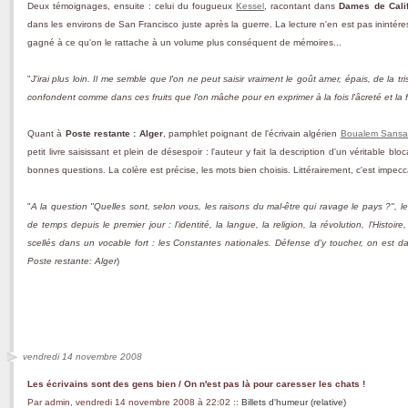
Deux témoignages, ensuite : celui du fougueux
Kessel
, racontant dans
Dames de Calif
dans les environs de San Francisco juste après la guerre. La lecture n'en est pas inintéressa
gagné à ce qu'on le rattache à un volume plus conséquent de mémoires...
"
J'irai plus loin. Il me semble que l'on ne peut saisir vraiment le goût amer, épais, de la tris
confondent comme dans ces fruits que l'on mâche pour en exprimer à la fois l'âcreté et la 
Quant à
Poste restante : Alger
, pamphlet poignant de l'écrivain algérien
Boualem Sansa
petit livre saisissant et plein de désespoir : l'auteur y fait la description d'un véritable b
bonnes questions. La colère est précise, les mots bien choisis. Littérairement, c'est impecc
"
A la question "Quelles sont, selon vous, les raisons du mal-être qui ravage le pays ?",
de temps depuis le premier jour : l'identité, la langue, la religion, la révolution, l'Histoire,
scellés dans un vocable fort : les Constantes nationales. Défense d'y toucher, on est 
Poste restante: Alger
)
vendredi 14 novembre 2008
Les écrivains sont des gens bien / On n'est pas là pour caresser les chats !
Par admin, vendredi 14 novembre 2008 à 22:02
::
Billets d'humeur (relative)