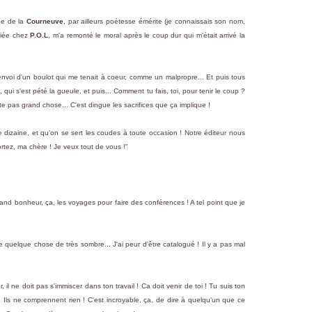
ée de la
Courneuve
, par ailleurs poétesse émérite (je connaissais son nom,
bliée chez
P.O.L
, m'a remonté le moral après le coup dur qui m'était arrivé la
envoi d'un boulot qui me tenait à coeur, comme un malpropre... Et puis tous
ui s'est pété la gueule, et puis... Comment tu fais, toi, pour tenir le coup ?
este pas grand chose... C'est dingue les sacrifices que ça implique !
e dizaine, et qu'on se sert les coudes à toute occasion ! Notre éditeur nous
ortez, ma chère ! Je veux tout de vous !"
and bonheur, ça, les voyages pour faire des conférences ! A tel point que je
core quelque chose de très sombre... J'ai peur d'être catalogué ! Il y a pas mal
il ne doit pas s'immiscer dans ton travail ! Ca doit venir de toi ! Tu suis ton
! Ils ne comprennent rien ! C'est incroyable, ça, de dire à quelqu'un que ce