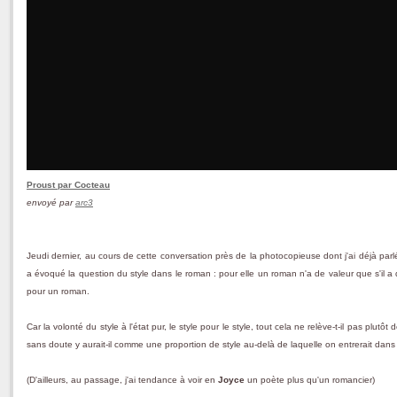
Proust par Cocteau
envoyé par
arc3
Jeudi dernier, au cours de cette conversation près de la photocopieuse dont j'ai déjà parl
a évoqué la question du style dans le roman : pour elle un roman n'a de valeur que s'il a 
pour un roman.
Car la volonté du style à l'état pur, le style pour le style, tout cela ne relève-t-il pas plutôt
sans doute y aurait-il comme une proportion de style au-delà de laquelle on entrerait dans 
(D'ailleurs, au passage, j'ai tendance à voir en
Joyce
un poète plus qu'un romancier)