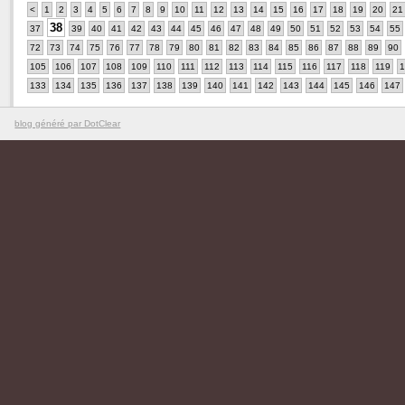
<
1
2
3
4
5
6
7
8
9
10
11
12
13
14
15
16
17
18
19
20
21
38
37
39
40
41
42
43
44
45
46
47
48
49
50
51
52
53
54
55
72
73
74
75
76
77
78
79
80
81
82
83
84
85
86
87
88
89
90
105
106
107
108
109
110
111
112
113
114
115
116
117
118
119
1
133
134
135
136
137
138
139
140
141
142
143
144
145
146
147
blog généré par DotClear