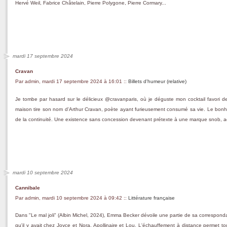
Hervé Weil, Fabrice Châtelain, Pierre Polygone, Pierre Cormary...
mardi 17 septembre 2024
Cravan
Par admin, mardi 17 septembre 2024 à 16:01
::
Billets d'humeur (relative)
Je tombe par hasard sur le délicieux @cravanparis, où je déguste mon cocktail favori dep
maison tire son nom d'Arthur Cravan, poète ayant furieusement consumé sa vie. Le bonho
de la continuité. Une existence sans concession devenant prétexte à une marque snob, a
mardi 10 septembre 2024
Cannibale
Par admin, mardi 10 septembre 2024 à 09:42
::
Littérature française
Dans "Le mal joli" (Albin Michel, 2024), Emma Becker dévoile une partie de sa corresponda
qu'il y avait chez Joyce et Nora, Apollinaire et Lou. L'échauffement à distance permet tou