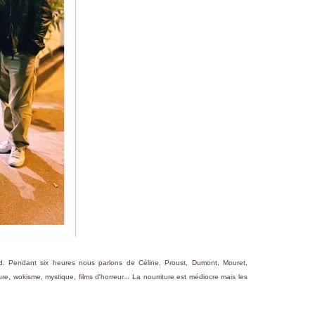
ud. Pendant six heures nous parlons de Céline, Proust, Dumont, Mouret,
, wokisme, mystique, films d'horreur... La nourriture est médiocre mais les