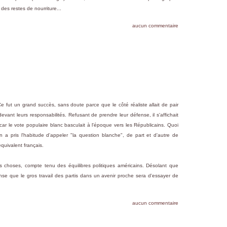
 des restes de nourriture...
aucun commentaire
e fut un grand succès, sans doute parce que le côté réaliste allait de pair
vant leurs responsabilités. Refusant de prendre leur défense, il s'affichait
 car le vote populaire blanc basculait à l'époque vers les Républicains. Quoi
on a pris l'habitude d'appeler "la question blanche", de part et d'autre de
quivalent français.
s choses, compte tenu des équilibres politiques américains. Désolant que
ense que le gros travail des partis dans un avenir proche sera d'essayer de
aucun commentaire