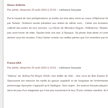
Douce Ardèche
Par admin, dimanche 25 août 2024 à 15:02
::
Littérature française
Par le hasard de mes pérégrinations, je tombe sur trois sites chers au coeur d'Alphonse D
par Tartarin, l'éminent moulin présidant aux lettres du même nom... J'aime ces écrivain
collectif des sortes de rocs sonores. La chèvre de Monsieur Seguin, l'Arlésienne, Tartarin.
pas avoir honte de relire. Daudet était une star, à l'époque. Sa plume était alerte et co
deviner sous les sourires. Il faut l'aimer comme ces vieilles pierres que l'on entretient par ins
France-USA
Par admin, dimanche 25 août 2024 à 15:01
::
Littérature française
"Helena" de Jérémy Fel (Payot 2018), mon thriller de l'été... Une once de Bret Easton E
l'épouvante (on retrouve les motifs du garçon supplicié et de l'angoisse de l'enfermement
personnage éponyme n'apparaît qu'à l'épilogue. Seul regret : les auteurs français plaçant le
dans les pas d'un imaginaire qui n'est pas exactement le leur. D'une certaine manière, ils