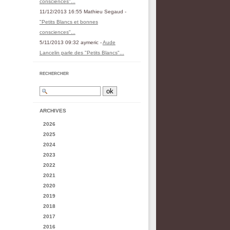
consciences"...
11/12/2013 16:55 Mathieu Segaud -
"Petits Blancs et bonnes
consciences"...
5/11/2013 09:32 aymeric -
Aude
Lancelin parle des "Petits Blancs"...
RECHERCHER
ARCHIVES
2026
2025
2024
2023
2022
2021
2020
2019
2018
2017
2016