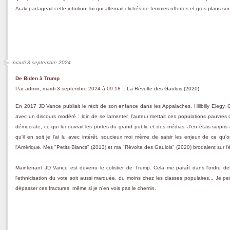
Araki partageait cette intuition, lui qui alternait clichés de femmes offertes et gros plans sur
mardi 3 septembre 2024
De Biden à Trump
Par admin, mardi 3 septembre 2024 à 09:18
::
La Révolte des Gaulois (2020)
En 2017 JD Vance publiait le récit de son enfance dans les Appalaches, Hillbilly Elegy. C
avec un discours modéré : loin de se lamenter, l'auteur mettait ces populations pauvres de
démocrate, ce qui lui ouvrait les portes du grand public et des médias. J'en étais surpris
qu'il en soit je l'ai lu avec intérêt, soucieux moi même de saisir les enjeux de ce qu'
l'Amérique. Mes "Petits Blancs" (2013) et ma "Révolte des Gaulois" (2020) brodaient sur l'é
Maintenant JD Vance est devenu le colistier de Trump. Cela me paraît dans l'ordre de
l'ethnicisation du vote soit aussi marquée, du moins chez les classes populaires... Je p
dépasser ces fractures, même si je n'en vois pas le chemin.