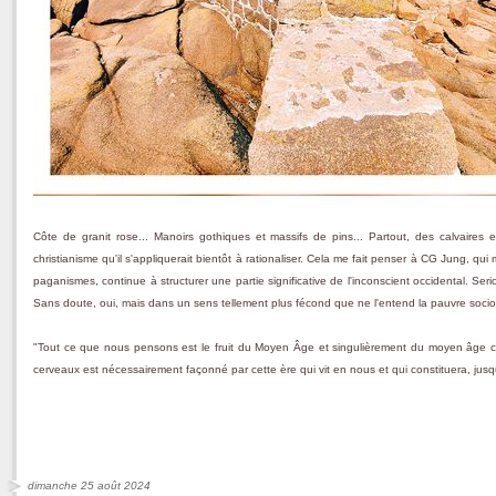
Côte de granit rose... Manoirs gothiques et massifs de pins... Partout, des calvaires e
christianisme qu'il s'appliquerait bientôt à rationaliser. Cela me fait penser à CG Jung, qu
paganismes, continue à structurer une partie significative de l'inconscient occidental.
Sans doute, oui, mais dans un sens tellement plus fécond que ne l'entend la pauvre sociol
"Tout ce que nous pensons est le fruit du Moyen Âge et singulièrement du moyen âge ch
cerveaux est nécessairement façonné par cette ère qui vit en nous et qui constituera, jus
dimanche 25 août 2024