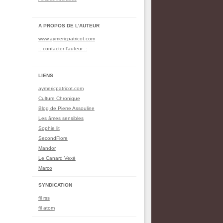
A PROPOS DE L'AUTEUR
www.aymericpatricot.com
:. contacter l'auteur .:
LIENS
aymericpatricot.com
Culture Chronique
Blog de Pierre Assouline
Les âmes sensibles
Sophie lit
SecondFlore
Mandor
Le Canard Vexé
Marco
SYNDICATION
fil rss
fil atom