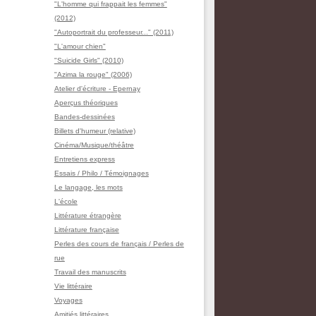
"L'homme qui frappait les femmes"
(2012)
"Autoportrait du professeur..." (2011)
"L'amour chien"
"Suicide Girls" (2010)
"Azima la rouge" (2006)
Atelier d'écriture - Epernay
Aperçus théoriques
Bandes-dessinées
Billets d'humeur (relative)
Cinéma/Musique/théâtre
Entretiens express
Essais / Philo / Témoignages
Le langage, les mots
L'école
Littérature étrangère
Littérature française
Perles des cours de français / Perles de
rue
Travail des manuscrits
Vie littéraire
Voyages
Amitiés littéraires