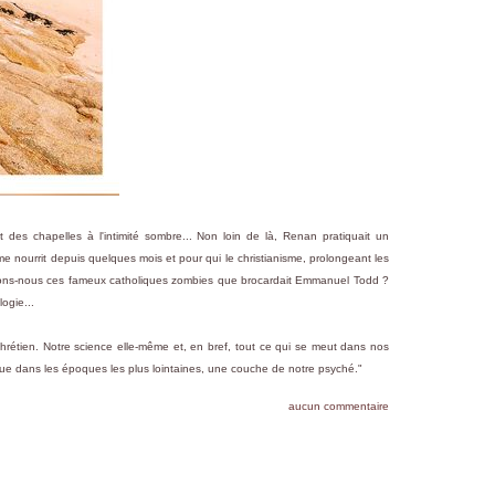
t des chapelles à l'intimité sombre... Non loin de là, Renan pratiquait un
i me nourrit depuis quelques mois et pour qui le christianisme, prolongeant les
 Serions-nous ces fameux catholiques zombies que brocardait Emmanuel Todd ?
ogie...
rétien. Notre science elle-même et, en bref, tout ce qui se meut dans nos
que dans les époques les plus lointaines, une couche de notre psyché."
aucun commentaire