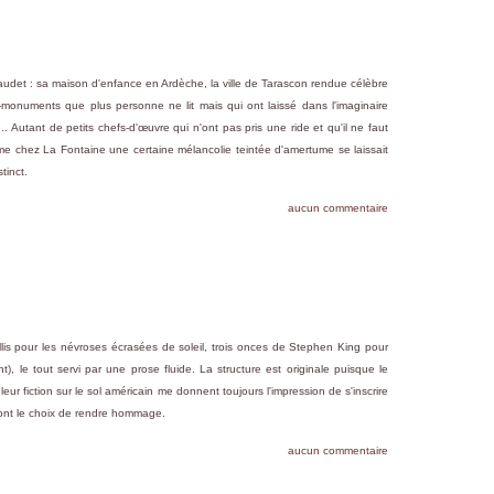
audet : sa maison d'enfance en Ardèche, la ville de Tarascon rendue célèbre
s-monuments que plus personne ne lit mais qui ont laissé dans l'imaginaire
.. Autant de petits chefs-d'œuvre qui n'ont pas pris une ride et qu'il ne faut
mme chez La Fontaine une certaine mélancolie teintée d'amertume se laissait
tinct.
aucun commentaire
llis pour les névroses écrasées de soleil, trois onces de Stephen King pour
), le tout servi par une prose fluide. La structure est originale puisque le
ur fiction sur le sol américain me donnent toujours l'impression de s'inscrire
 font le choix de rendre hommage.
aucun commentaire