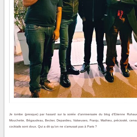
Je tombe (presque) par hasard sur la soirée d'anniversaire du blog d'Etienne Ruha
Mouchette, Bégaudeau, Becker, Depardieu, Valseuses, Franju, Mathieu, préciosité, censure
cocktails sont doux. Qui a dit qu'on ne s'amusait pas à Paris ?