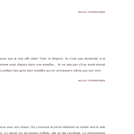
aucun commentaire
uis que je suis allé visiter Turin, le Negroni. Je n'ose pas demander si la
mme avait disparu dans une tempête... Je ne sais pas s'il se serait amusé
ccueillant des gens bien installés qui ne connaissent même pas son nom.
aucun commentaire
nce avec son amant. On y retrouve la pente délirante du torride vers le sale
t. La plume (ou les doigts) s'affole, elle se fait cannibale. Le photographe