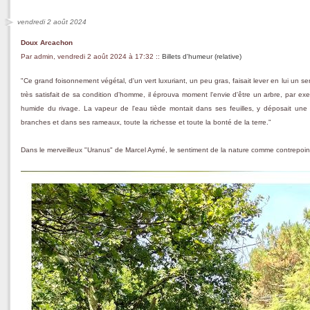
vendredi 2 août 2024
Doux Arcachon
Par admin, vendredi 2 août 2024 à 17:32
::
Billets d'humeur (relative)
"Ce grand foisonnement végétal, d'un vert luxuriant, un peu gras, faisait lever en lui un s
très satisfait de sa condition d'homme, il éprouva moment l'envie d'être un arbre, par exe
humide du rivage. La vapeur de l'eau tiède montait dans ses feuilles, y déposait une 
branches et dans ses rameaux, toute la richesse et toute la bonté de la terre."
Dans le merveilleux "Uranus" de Marcel Aymé, le sentiment de la nature comme contrepoint