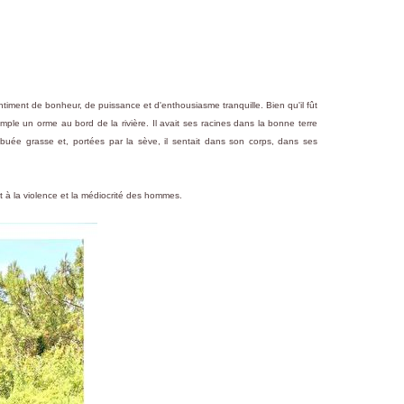
entiment de bonheur, de puissance et d'enthousiasme tranquille. Bien qu'il fût
mple un orme au bord de la rivière. Il avait ses racines dans la bonne terre
buée grasse et, portées par la sève, il sentait dans son corps, dans ses
 à la violence et la médiocrité des hommes.