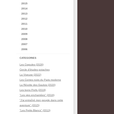
2015
2014
2013
2012
2011
2010
2009
2008
2007
2006
CATEGORIES
Les Crapules (2026)
Cercle d'études potaches
La Viveuse (2022)
Les Contes noirs du Paris moderne
La Révolte des Gaulois (2020)
Les bons Profs (2019)
"Les vies enchantées" (2016)
"J'ai entraîné mon peuple dans cette
aventure" (2015)
"Les Petits Blancs" (2013)