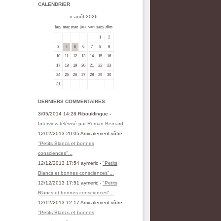
CALENDRIER
«
août 2026
lun
mar
mer
jeu
ven
sam
dim
1
2
3
6
7
8
9
4
5
10
11
12
13
14
15
16
17
18
19
20
21
22
23
24
25
26
27
28
29
30
31
DERNIERS COMMENTAIRES
3/05/2014 14:28 Ribouldingue -
Interview télévisé par Roman Bernard
12/12/2013 20:05 Amicalement vôtre -
"Petits Blancs et bonnes
consciences"...
12/12/2013 17:54 aymeric -
"Petits
Blancs et bonnes consciences"...
12/12/2013 17:51 aymeric -
"Petits
Blancs et bonnes consciences"...
12/12/2013 12:17 Amicalement vôtre -
"Petits Blancs et bonnes