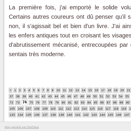
La première fois, j’ai emporté le solide v
Certains autres coureurs ont dû penser qu’il s
non, il s’agissait bel et bien d’un livre. J’ai 
les enfers antiques tout en croisant les visag
d’abrutissement mécanisé, entrecoupées par de
sentais très moderne.
<
1
2
3
4
5
6
7
8
9
10
11
12
13
14
15
16
17
18
19
20
21
37
38
39
40
41
42
43
44
45
46
47
48
49
50
51
52
53
54
55
74
72
73
75
76
77
78
79
80
81
82
83
84
85
86
87
88
89
90
105
106
107
108
109
110
111
112
113
114
115
116
117
118
119
1
133
134
135
136
137
138
139
140
141
142
143
144
145
146
147
blog généré par DotClear