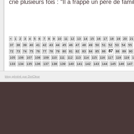
crié plusieurs fois : "Il a frappé un père de fami
<
1
2
3
4
5
6
7
8
9
10
11
12
13
14
15
16
17
18
19
20
21
37
38
39
40
41
42
43
44
45
46
47
48
49
50
51
52
53
54
55
87
72
73
74
75
76
77
78
79
80
81
82
83
84
85
86
88
89
90
105
106
107
108
109
110
111
112
113
114
115
116
117
118
119
1
133
134
135
136
137
138
139
140
141
142
143
144
145
146
147
blog généré par DotClear