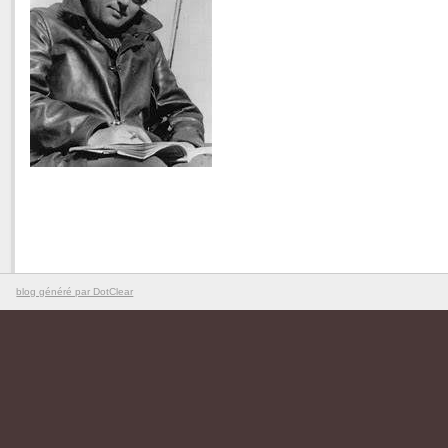
blog généré par DotClear