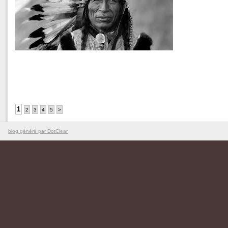
1
2
3
4
5
>
blog généré par DotClear