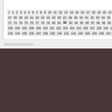
<
1
2
3
4
5
6
7
8
9
10
11
12
13
14
15
16
17
18
19
20
21
37
38
39
40
41
42
43
44
45
46
47
48
49
50
51
52
53
54
55
82
72
73
74
75
76
77
78
79
80
81
83
84
85
86
87
88
89
90
105
106
107
108
109
110
111
112
113
114
115
116
117
118
119
1
133
134
135
136
137
138
139
140
141
142
143
144
145
146
147
blog généré par DotClear