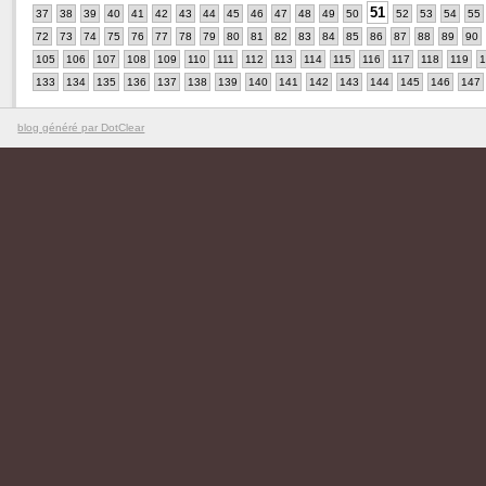
51
37
38
39
40
41
42
43
44
45
46
47
48
49
50
52
53
54
55
72
73
74
75
76
77
78
79
80
81
82
83
84
85
86
87
88
89
90
105
106
107
108
109
110
111
112
113
114
115
116
117
118
119
1
133
134
135
136
137
138
139
140
141
142
143
144
145
146
147
blog généré par DotClear