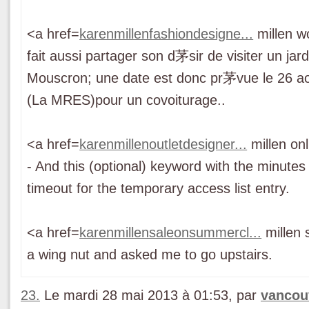
<a href=
karenmillenfashiondesigne...
millen w
fait aussi partager son d茅sir de visiter un jar
Mouscron; une date est donc pr茅vue le 26 a
(La MRES)pour un covoiturage..
<a href=
karenmillenoutletdesigner...
millen onl
- And this (optional) keyword with the minutes
timeout for the temporary access list entry.
<a href=
karenmillensaleonsummercl...
millen 
a wing nut and asked me to go upstairs.
23.
Le mardi 28 mai 2013 à 01:53, par
vancou