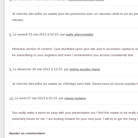
Je cherche des prêts sur salaire pour les personnes avec un mauvais crédit et sur ​​les p
minutes
8.
Le samedi 25 mai 2013 à 02:23, par
pulls abercrombie
Attractive section of content. I just stumbled upon your site and in accession capital to a
be subscribing to your augment and even I achievement you access consistently fast.
9.
Le dimanche 26 mai 2013 à 12:22, par
online payday loans
Je cherche des prêts sur salaire au chômage sans frais. Savez-vous où trouver payday 
10.
Le lundi 27 mai 2013 à 02:13, par
cheap jordans
You really make it seem so easy with your presentation but I find this matter to be reall
extremely broad for me. I am looking forward for your next post, I will try to get the hang of
Ajouter un commentaire