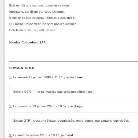
Bob ne fait que manger, dormir et se vider,
Inévitable, car dirigé par cette chienne.
Il suit ce beauc troupeau, ainsi que des idées,
Qui malheureusement, ne sont pas les siennes.
Bob finira bossu, superflu et ridé.
Nicolas Collombon, 2AA
COMMENTAIRES
1.
Le samedi 12 janvier 2008 à 11:44, par
mathieu
"Skyline GTR..." : je ne maitrise pas certaines références !
2.
Le dimanche 13 janvier 2008 à 18:57, par
drago
"Skylan GTR", c'est une Nissan popularisée, entre autres, par certains jeux vidéos...
3.
Le lundi 14 janvier 2008 à 10:11, par
tatal