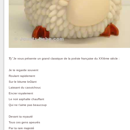
7)
"Je vous présente un grand classique de la poésie française du XXIème siècle :
Je te regarde souvent
Roulant rapidement
Sur le bitume brûlant
Laissant du caoutchouc
Encrer royalement
Le noir asphalte chauffant
Qui ne t'aime pas beaucoup
Devant ta royauté
Tous ces gens apeurés
Par ta rare majesté