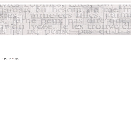
e
::
#332
::
rss