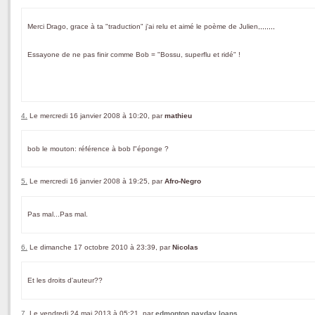
Merci Drago, grace à ta "traduction" j'ai relu et aimé le poème de Julien,,,,,,,,
Essayone de ne pas finir comme Bob = "Bossu, superflu et ridé" !
4.
Le mercredi 16 janvier 2008 à 10:20, par
mathieu
bob le mouton: référence à bob l"éponge ?
5.
Le mercredi 16 janvier 2008 à 19:25, par
Afro-Negro
Pas mal...Pas mal.
6.
Le dimanche 17 octobre 2010 à 23:39, par
Nicolas
Et les droits d'auteur??
7.
Le vendredi 24 mai 2013 à 05:21, par
edmonton payday loans