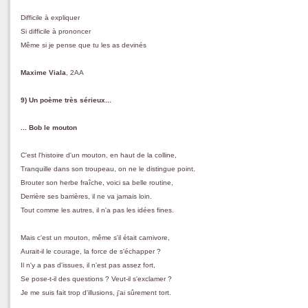
Difficile à expliquer
Si difficile à prononcer
Même si je pense que tu les as devinés
Maxime Viala
, 2AA
9) Un poème très sérieux...
... Bob le mouton
C'est l'histoire d'un mouton, en haut de la colline,
Tranquille dans son troupeau, on ne le distingue point.
Brouter son herbe fraîche, voici sa belle routine,
Derrière ses barrières, il ne va jamais loin.
Tout comme les autres, il n'a pas les idées fines.
Mais c'est un mouton, même s'il était carnivore,
Aurait-il le courage, la force de s'échapper ?
Il n'y a pas d'issues, il n'est pas assez fort,
Se pose-t-il des questions ? Veut-il s'exclamer ?
Je me suis fait trop d'illusions, j'ai sûrement tort.