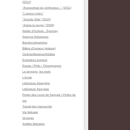
(2012)
"Autoportrait du professeur..." (2011)
"L'amour chien"
"Suicide Girls" (2010)
"Azima la rouge" (2006)
Atelier d'écriture - Epernay
Aperçus théoriques
Bandes-dessinées
Billets d'humeur (relative)
Cinéma/Musique/théâtre
Entretiens express
Essais / Philo / Témoignages
Le langage, les mots
L'école
Littérature étrangère
Littérature française
Perles des cours de français / Perles de
rue
Travail des manuscrits
Vie littéraire
Voyages
Amitiés littéraires