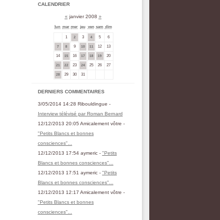
CALENDRIER
«
janvier 2008
»
lun
mar
mer
jeu
ven
sam
dim
1
3
5
6
2
4
9
12
13
7
8
10
11
14
16
20
15
17
18
19
23
25
26
27
21
22
24
29
30
31
28
DERNIERS COMMENTAIRES
3/05/2014 14:28 Ribouldingue -
Interview télévisé par Roman Bernard
12/12/2013 20:05 Amicalement vôtre -
"Petits Blancs et bonnes
consciences"...
12/12/2013 17:54 aymeric -
"Petits
Blancs et bonnes consciences"...
12/12/2013 17:51 aymeric -
"Petits
Blancs et bonnes consciences"...
12/12/2013 12:17 Amicalement vôtre -
"Petits Blancs et bonnes
consciences"...