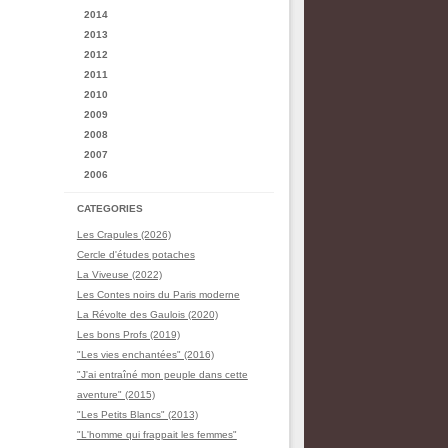
2014
2013
2012
2011
2010
2009
2008
2007
2006
CATEGORIES
Les Crapules (2026)
Cercle d'études potaches
La Viveuse (2022)
Les Contes noirs du Paris moderne
La Révolte des Gaulois (2020)
Les bons Profs (2019)
"Les vies enchantées" (2016)
"J'ai entraîné mon peuple dans cette
aventure" (2015)
"Les Petits Blancs" (2013)
"L'homme qui frappait les femmes"