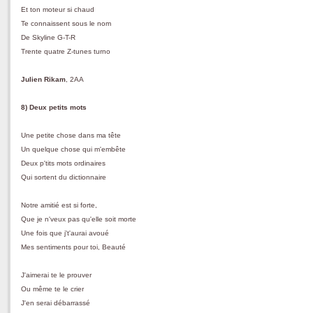
Et ton moteur si chaud
Te connaissent sous le nom
De Skyline G-T-R
Trente quatre Z-tunes turno
Julien Rikam
, 2AA
8)
Deux petits mots
Une petite chose dans ma tête
Un quelque chose qui m'embête
Deux p'tits mots ordinaires
Qui sortent du dictionnaire
Notre amitié est si forte,
Que je n'veux pas qu'elle soit morte
Une fois que j't'aurai avoué
Mes sentiments pour toi, Beauté
J'aimerai te le prouver
Ou même te le crier
J'en serai débarrassé