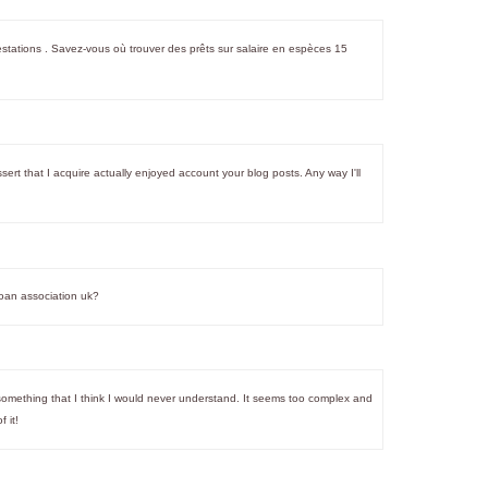
restations . Savez-vous où trouver des prêts sur salaire en espèces 15
ssert that I acquire actually enjoyed account your blog posts. Any way I'll
loan association uk?
y something that I think I would never understand. It seems too complex and
 it!