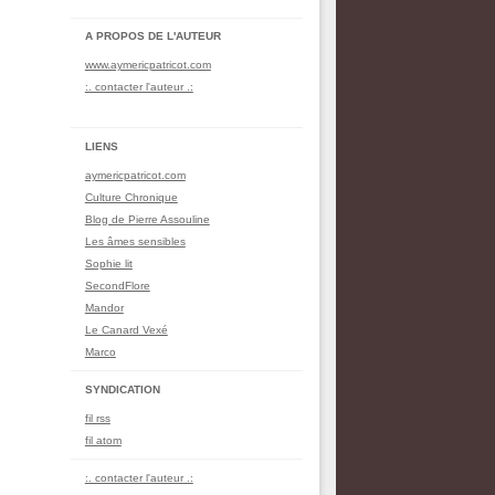
A PROPOS DE L'AUTEUR
www.aymericpatricot.com
:. contacter l'auteur .:
LIENS
aymericpatricot.com
Culture Chronique
Blog de Pierre Assouline
Les âmes sensibles
Sophie lit
SecondFlore
Mandor
Le Canard Vexé
Marco
SYNDICATION
fil rss
fil atom
:. contacter l'auteur .: