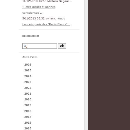
11/12/2013 16:55 Mathieu Segaud -
"Petits Blancs et bonnes
consciences"...
5/11/2013 09:32 aymeric -
Aude
Lancelin parle des "Petits Blancs"...
RECHERCHER
ARCHIVES
2026
2025
2024
2023
2022
2021
2020
2019
2018
2017
2016
2015