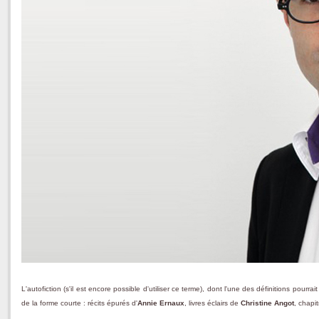
L'autofiction (s'il est encore possible d'utiliser ce terme), dont l'une des définitions pourr
de la forme courte : récits épurés d'
Annie Ernaux
, livres éclairs de
Christine Angot
, chapi