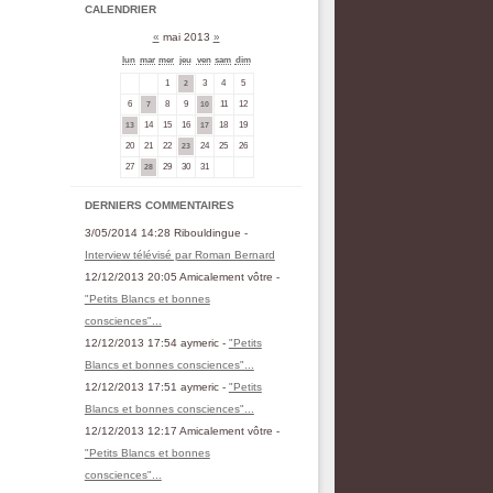
CALENDRIER
«
mai 2013
»
lun
mar
mer
jeu
ven
sam
dim
1
3
4
5
2
6
8
9
11
12
7
10
14
15
16
18
19
13
17
20
21
22
24
25
26
23
27
29
30
31
28
DERNIERS COMMENTAIRES
3/05/2014 14:28 Ribouldingue -
Interview télévisé par Roman Bernard
12/12/2013 20:05 Amicalement vôtre -
"Petits Blancs et bonnes
consciences"...
12/12/2013 17:54 aymeric -
"Petits
Blancs et bonnes consciences"...
12/12/2013 17:51 aymeric -
"Petits
Blancs et bonnes consciences"...
12/12/2013 12:17 Amicalement vôtre -
"Petits Blancs et bonnes
consciences"...