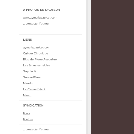
A PROPOS DE L'AUTEUR
www.aymericpatricot.com
:. contacter l'auteur .:
LIENS
aymericpatricot.com
Culture Chronique
Blog de Pierre Assouline
Les âmes sensibles
Sophie lit
SecondFlore
Mandor
Le Canard Vexé
Marco
SYNDICATION
fil rss
fil atom
:. contacter l'auteur .: