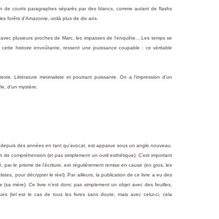
ion de courts paragraphes séparés par des blancs, comme autant de flashs
es forêts d'Amazonie, voilà plus de dix ans.
avec plusieurs proches de Marc, les impasses de l'enquête... Les temps se
r cette histoire envoûtante, ressent une jouissance coupable : ce véritable
exte. Littérature minimaliste et pourtant puissante. On a l'impression d'un
le, d'un mystère.
ais depuis des années en tant qu’avocat, est apparue sous un angle nouveau.
yen de compréhension (et pas simplement un outil esthétique). C’est important
ité, par le prisme de l’écriture, est régulièrement remise en cause (en gros, les
stes, pour décrypter le réel). Par ailleurs, la publication de ce livre a eu des
e (sa mère). Ce livre n’est donc pas simplement un objet avec des feuilles,
(tel est le cas de tous les livres sans doute, mais avec celui-ci, cela