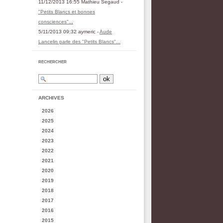
11/12/2013 16:55 Mathieu Segaud -
"Petits Blancs et bonnes
consciences"...
5/11/2013 09:32 aymeric -
Aude
Lancelin parle des "Petits Blancs"...
RECHERCHER
ARCHIVES
2026
2025
2024
2023
2022
2021
2020
2019
2018
2017
2016
2015