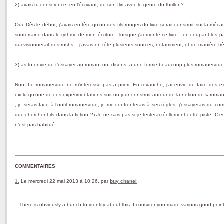
2) avais tu conscience, en l’écrivant, de son flirt avec le genre du thriller ?
Oui. Dès le début, j’avais en tête qu’un des fils rouges du livre serait construit sur la mé
souterraine dans le rythme de mon écriture : lorsque j’ai monté ce livre - en coupant les
qui visionnerait des rushs -, j’avais en tête plusieurs sources, notamment, et de manière t
3) as tu envie de t’essayer au roman, ou, disons, a une forme beaucoup plus romanesqu
Non. Le romanesque ne m’intéresse pas a priori. En revanche, j’ai envie de faire des expé
exclu qu’une de ces expérimentations soit un jour construit autour de la notion de « roma
; je serais face à l’outil romanesque, je me confronterais à ses règles, j’essayerais de com
que cherchent-ils dans la fiction ?) Je ne sais pas si je testerai réellement cette piste. 
n’est pas habitué.
COMMENTAIRES
1.
Le mercredi 22 mai 2013 à 10:26, par
buy chanel
There is obviously a bunch to identify about this. I consider you made various good point