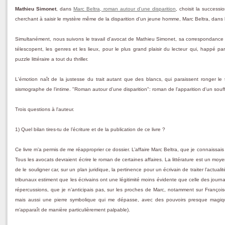
Mathieu Simonet
, dans
Marc Beltra, roman autour d'une disparition
, choisit la success
cherchant à saisir le mystère même de la disparition d'un jeune homme, Marc Beltra, dans l
Simultanément, nous suivons le travail d'avocat de Mathieu Simonet, sa correspondance 
télescopent, les genres et les lieux, pour le plus grand plaisir du lecteur qui, happé pa
puzzle littéraire a tout du thriller.
L'émotion naît de la justesse du trait autant que des blancs, qui paraissent ronger le t
sismographe de l'intime. "Roman autour d'une disparition": roman de l'apparition d'un souff
Trois questions à l'auteur.
1) Quel bilan tires-tu de l’écriture et de la publication de ce livre ?
Ce livre m’a permis de me réapproprier ce dossier. L’affaire Marc Beltra, que je connaiss
Tous les avocats devraient écrire le roman de certaines affaires. La littérature est un mo
de le souligner car, sur un plan juridique, la pertinence pour un écrivain de traiter l’actual
tribunaux estiment que les écrivains ont une légitimité moins évidente que celle des journali
répercussions, que je n’anticipais pas, sur les proches de Marc, notamment sur François
mais aussi une pierre symbolique qui me dépasse, avec des pouvoirs presque magiques 
m’apparaît de manière particulièrement palpable).