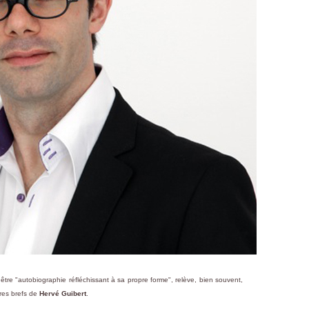
ait être "autobiographie réfléchissant à sa propre forme", relève, bien souvent,
tres brefs de
Hervé Guibert
.