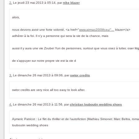
2.
Le jeudi 23 mai 2013 à 05:14, par
nike blazer
alors,
nous devons avoir une forte volonté, <a href="
www.airmax2009fr.eu/"...
blazer</a>
adhérer à la foi. Il n'y a personne qui sera la vie de la chance, mais
aussi il y aura une vie Zoubei Yun de personnes, surtout que vous osez à lutter, oser litig
de s'appuyer sur notre propre vie est la vie d
3.
Le dimanche 26 mai 2013 à 09:06, par
swtor credits
swtor credits are very nice all too easy to look after.
4.
Le dimanche 26 mai 2013 à 11:56, par
christian louboutin wedding shoes
Aymeric Patricot : Le flirt du thriller et de l'autofiction (Mathieu Simonet: Marc Beltra, rom
louboutin wedding shoes