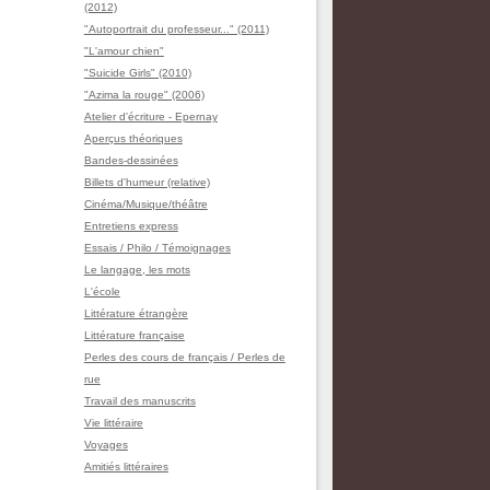
(2012)
"Autoportrait du professeur..." (2011)
"L'amour chien"
"Suicide Girls" (2010)
"Azima la rouge" (2006)
Atelier d'écriture - Epernay
Aperçus théoriques
Bandes-dessinées
Billets d'humeur (relative)
Cinéma/Musique/théâtre
Entretiens express
Essais / Philo / Témoignages
Le langage, les mots
L'école
Littérature étrangère
Littérature française
Perles des cours de français / Perles de
rue
Travail des manuscrits
Vie littéraire
Voyages
Amitiés littéraires