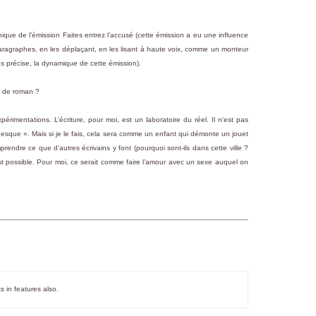
canique de l’émission Faites entrez l’accusé (cette émission a eu une influence
 paragraphes, en les déplaçant, en les lisant à haute voix, comme un monteur
rès précise, la dynamique de cette émission).
e de roman ?
rimentations. L’écriture, pour moi, est un laboratoire du réel. Il n’est pas
nesque ». Mais si je le fais, cela sera comme un enfant qui démonte un jouet
prendre ce que d’autres écrivains y font (pourquoi sont-ils dans cette ville ?
C’est possible. Pour moi, ce serait comme faire l’amour avec un sexe auquel on
s in features also.