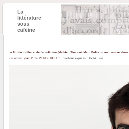
La
littérature
sous
caféine
Le flirt du thriller et de l'autofiction (Mathieu Simonet: Marc Beltra, roman autour d'une
Par admin, jeudi 2 mai 2013 à 18:01
::
Entretiens express
::
#714
::
rss