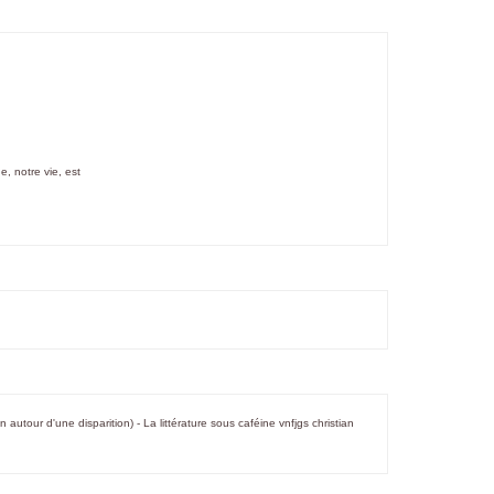
e, notre vie, est
an autour d'une disparition) - La littérature sous caféine vnfjgs christian