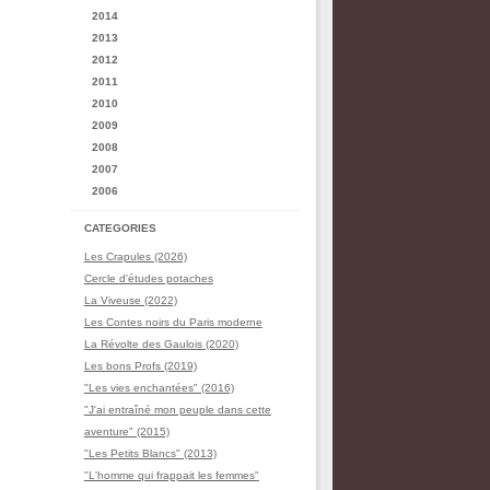
2014
2013
2012
2011
2010
2009
2008
2007
2006
CATEGORIES
Les Crapules (2026)
Cercle d'études potaches
La Viveuse (2022)
Les Contes noirs du Paris moderne
La Révolte des Gaulois (2020)
Les bons Profs (2019)
"Les vies enchantées" (2016)
"J'ai entraîné mon peuple dans cette
aventure" (2015)
"Les Petits Blancs" (2013)
"L'homme qui frappait les femmes"