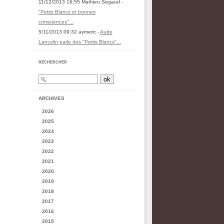
11/12/2013 16:55 Mathieu Segaud -
"Petits Blancs et bonnes
consciences"...
5/11/2013 09:32 aymeric -
Aude
Lancelin parle des "Petits Blancs"...
RECHERCHER
ARCHIVES
2026
2025
2024
2023
2022
2021
2020
2019
2018
2017
2016
2015