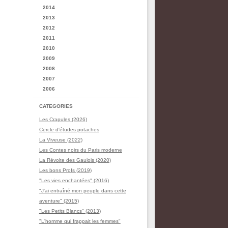
2014
2013
2012
2011
2010
2009
2008
2007
2006
CATEGORIES
Les Crapules (2026)
Cercle d'études potaches
La Viveuse (2022)
Les Contes noirs du Paris moderne
La Révolte des Gaulois (2020)
Les bons Profs (2019)
"Les vies enchantées" (2016)
"J'ai entraîné mon peuple dans cette
aventure" (2015)
"Les Petits Blancs" (2013)
"L'homme qui frappait les femmes"