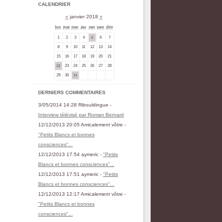
CALENDRIER
«
janvier 2018
»
lun
mar
mer
jeu
ven
sam
dim
1
2
3
4
6
7
5
8
9
10
11
12
13
14
15
16
17
18
19
20
21
23
24
25
26
27
28
22
29
30
31
DERNIERS COMMENTAIRES
3/05/2014 14:28 Ribouldingue -
Interview télévisé par Roman Bernard
12/12/2013 20:05 Amicalement vôtre -
"Petits Blancs et bonnes
consciences"...
12/12/2013 17:54 aymeric -
"Petits
Blancs et bonnes consciences"...
12/12/2013 17:51 aymeric -
"Petits
Blancs et bonnes consciences"...
12/12/2013 12:17 Amicalement vôtre -
"Petits Blancs et bonnes
consciences"...