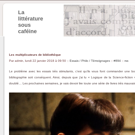
La
littérature
sous
caféine
Les multiplicateurs de bibliothèque
Par admin, lundi 22 janvier 2018 à 09:50
::
Essais / Philo / Témoignages
::
#894
::
rss
Le problème avec les essais très stimulants, c’est qu’ils vous font commander une 
bibliographie soit conséquent. Ainsi, depuis que j’ai lu « Logique de la Science-fictio
doublé… Les prochaines semaines, je vais devoir lire toute une série de livres très mauvais