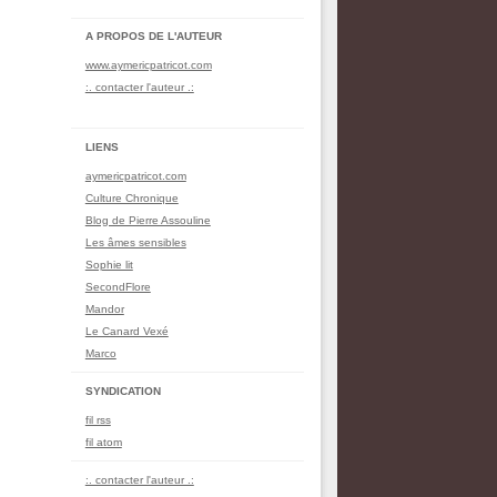
A PROPOS DE L'AUTEUR
www.aymericpatricot.com
:. contacter l'auteur .:
LIENS
aymericpatricot.com
Culture Chronique
Blog de Pierre Assouline
Les âmes sensibles
Sophie lit
SecondFlore
Mandor
Le Canard Vexé
Marco
SYNDICATION
fil rss
fil atom
:. contacter l'auteur .: