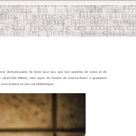
bonne demi-douzaine de livres pour peu que leur système de notes et de
n » (Jean-Clet Martin), mon rayon de romans de science-fiction a quasiment
 pour éclaircir un peu ma bibliothèque.