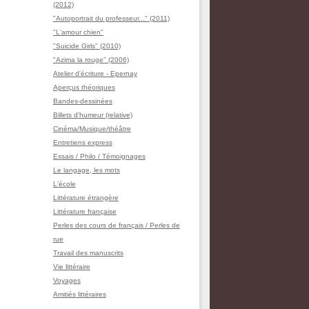
(2012)
"Autoportrait du professeur..." (2011)
"L'amour chien"
"Suicide Girls" (2010)
"Azima la rouge" (2006)
Atelier d'écriture - Epernay
Aperçus théoriques
Bandes-dessinées
Billets d'humeur (relative)
Cinéma/Musique/théâtre
Entretiens express
Essais / Philo / Témoignages
Le langage, les mots
L'école
Littérature étrangère
Littérature française
Perles des cours de français / Perles de
rue
Travail des manuscrits
Vie littéraire
Voyages
Amitiés littéraires