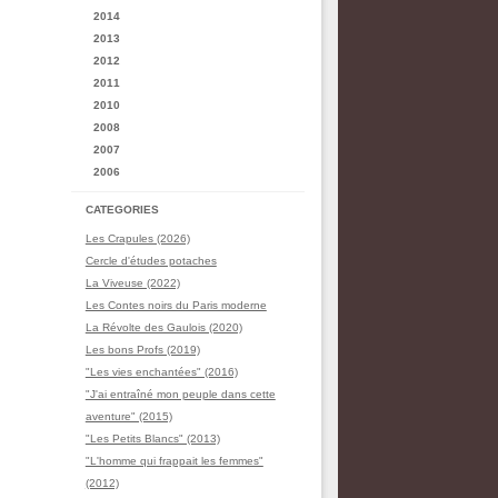
2014
2013
2012
2011
2010
2008
2007
2006
CATEGORIES
Les Crapules (2026)
Cercle d'études potaches
La Viveuse (2022)
Les Contes noirs du Paris moderne
La Révolte des Gaulois (2020)
Les bons Profs (2019)
"Les vies enchantées" (2016)
"J'ai entraîné mon peuple dans cette
aventure" (2015)
"Les Petits Blancs" (2013)
"L'homme qui frappait les femmes"
(2012)