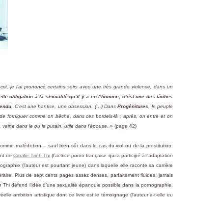
crit, je l’ai prononcé certains soirs avec une très grande violence, dans un
ette obligation à la sexualité qu’il y a en l’homme, c’est une des tâches
tendu
. C’est une hantise, une obsession. (…) Dans
Progénitures
, le peuple
s de forniquer comme on bêche, dans ces bordels-là ; après, on entre et on
 vaine dans le ou la putain, utile dans l’épouse.
» (page 42)
comme malédiction – sauf bien sûr dans le cas du viol ou de la prostitution.
ant de
Coralie Trinh Thi
(l’actrice porno française qui a participé à l’adaptation
ographie (l’auteur est pourtant jeune) dans laquelle elle raconte sa carrière
raire. Plus de sept cents pages assez denses, parfaitement fluides, jamais
h Thi défend l’idée d’une sexualité épanouie possible dans la pornographie,
elle ambition artistique dont ce livre est le témoignage (l’auteur a-t-elle eu