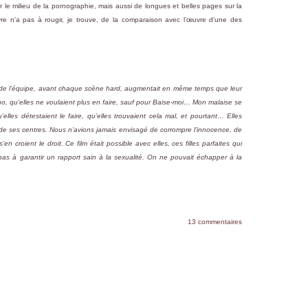
 le milieu de la pornographie, mais aussi de longues et belles pages sur la
re n’a pas à rougir, je trouve, de la comparaison avec l’œuvre d’une des
 de l’équipe, avant chaque scène hard, augmentait en même temps que leur
orno, qu’elles ne voulaient plus en faire, sauf pour Baise-moi… Mon malaise se
’elles détestaient le faire, qu’elles trouvaient cela mal, et pourtant… Elles
un de ses centres. Nous n’avions jamais envisagé de corrompre l’innocence, de
n croient le droit. Ce film était possible avec elles, ces filles parfaites qui
 pas à garantir un rapport sain à la sexualité. On ne pouvait échapper à la
13 commentaires