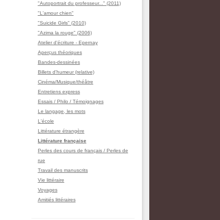
"Autoportrait du professeur..." (2011)
"L'amour chien"
"Suicide Girls" (2010)
"Azima la rouge" (2006)
Atelier d'écriture - Epernay
Aperçus théoriques
Bandes-dessinées
Billets d'humeur (relative)
Cinéma/Musique/théâtre
Entretiens express
Essais / Philo / Témoignages
Le langage, les mots
L'école
Littérature étrangère
Littérature française
Perles des cours de français / Perles de
rue
Travail des manuscrits
Vie littéraire
Voyages
Amitiés littéraires