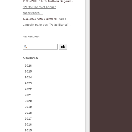
11/12/2013 16:55 Mathieu Segaud -
"Petits Blancs et bonnes
consciences"...
5/11/2013 09:32 aymeric -
Aude
Lancelin parle des "Petits Blancs"...
RECHERCHER
ARCHIVES
2026
2025
2024
2023
2022
2021
2020
2019
2018
2017
2016
2015