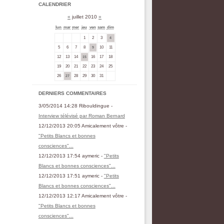
CALENDRIER
«
juillet 2010
»
lun
mar
mer
jeu
ven
sam
dim
1
2
3
4
5
6
7
8
10
11
9
12
13
14
16
17
18
15
19
20
21
22
23
24
25
26
28
29
30
31
27
DERNIERS COMMENTAIRES
3/05/2014 14:28 Ribouldingue -
Interview télévisé par Roman Bernard
12/12/2013 20:05 Amicalement vôtre -
"Petits Blancs et bonnes
consciences"...
12/12/2013 17:54 aymeric -
"Petits
Blancs et bonnes consciences"...
12/12/2013 17:51 aymeric -
"Petits
Blancs et bonnes consciences"...
12/12/2013 12:17 Amicalement vôtre -
"Petits Blancs et bonnes
consciences"...