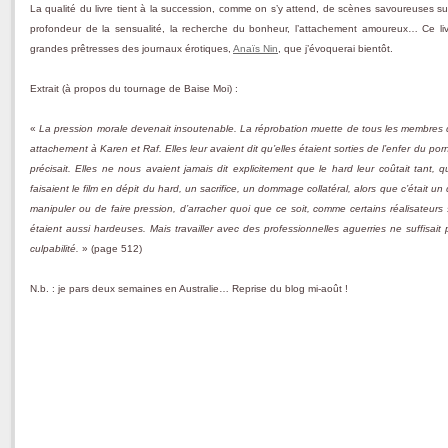
La qualité du livre tient à la succession, comme on s’y attend, de scènes savoureuses sur
profondeur de la sensualité, la recherche du bonheur, l’attachement amoureux… Ce liv
grandes prêtresses des journaux érotiques,
Anaïs Nin
, que j’évoquerai bientôt.
Extrait (à propos du tournage de Baise Moi) :
«
La pression morale devenait insoutenable. La réprobation muette de tous les membres
attachement à Karen et Raf. Elles leur avaient dit qu’elles étaient sorties de l’enfer du p
précisait. Elles ne nous avaient jamais dit explicitement que le hard leur coûtait tant, qu
faisaient le film en dépit du hard, un sacrifice, un dommage collatéral, alors que c’était 
manipuler ou de faire pression, d’arracher quoi que ce soit, comme certains réalisateurs s’e
étaient aussi hardeuses. Mais travailler avec des professionnelles aguerries ne suffisait
culpabilité.
» (page 512)
N.b. : je pars deux semaines en Australie… Reprise du blog mi-août !