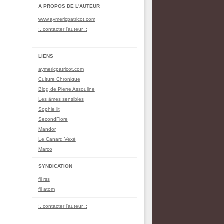
A PROPOS DE L'AUTEUR
www.aymericpatricot.com
:. contacter l'auteur .:
LIENS
aymericpatricot.com
Culture Chronique
Blog de Pierre Assouline
Les âmes sensibles
Sophie lit
SecondFlore
Mandor
Le Canard Vexé
Marco
SYNDICATION
fil rss
fil atom
:. contacter l'auteur .: