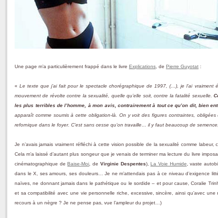
Une page m’a particulièrement frappé dans le livre
Explications
, de
Pierre Guyotat
:
«
Le texte que j’ai fait pour le spectacle chorégraphique de 1997, (…), je l’ai vraiment é
mouvement de révolte contre la sexualité, quelle qu’elle soit, contre la fatalité sexuelle.
C
les plus terribles de l’homme, à mon avis, contrairement à tout ce qu’on dit, bien en
apparaît comme soumis à cette obligation-là. On y voit des figures contraintes, obligée
refornique dans le foyer. C’est sans cesse qu’on travaille… il y faut beaucoup de semence,
Je n’avais jamais vraiment réfléchi à cette vision possible de la sexualité comme labeur, 
Cela m’a laissé d’autant plus songeur que je venais de terminer ma lecture du livre impos
cinématographique de
Baise-Moi
, de
Virginie Despentes
),
La Voie Humide
, vaste autobi
dans le X, ses amours, ses douleurs… Je ne m’attendais pas à ce niveau d’exigence litté
naïves, ne donnant jamais dans le pathétique ou le sordide – et pour cause, Coralie Trin
et sa compatibilité avec une vie personnelle riche, excessive, sincère, ainsi qu’avec une ré
recours à un nègre ? Je ne pense pas, vue l’ampleur du projet…)