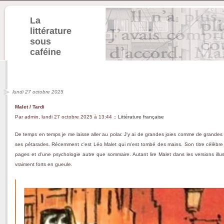
La
littérature
sous
caféine
lundi 27 octobre 2025
Malet / Tardi
Par admin, lundi 27 octobre 2025 à 13:44
::
Littérature française
De temps en temps je me laisse aller au polar. J'y ai de grandes joies comme de grande
ses pétarades. Récemment c'est Léo Malet qui m'est tombé des mains. Son titre célèbre
pages et d'une psychologie autre que sommaire. Autant lire Malet dans les versions illu
vraiment forts en gueule.