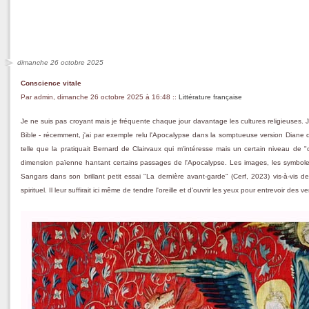
dimanche 26 octobre 2025
Conscience vitale
Par admin, dimanche 26 octobre 2025 à 16:48
::
Littérature française
Je ne suis pas croyant mais je fréquente chaque jour davantage les cultures religieuses. Je 
Bible - récemment, j'ai par exemple relu l'Apocalypse dans la somptueuse version Diane de S
telle que la pratiquait Bernard de Clairvaux qui m'intéresse mais un certain niveau de "c
dimension païenne hantant certains passages de l'Apocalypse. Les images, les symboles, 
Sangars dans son brillant petit essai "La dernière avant-garde" (Cerf, 2023) vis-à-vis d
spirituel. Il leur suffirait ici même de tendre l'oreille et d'ouvrir les yeux pour entrevoir des