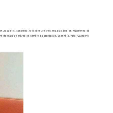
 un sujet si sensible). Je la retrouve trois ans plus tard en historienne et
t de main de maître sa carrière de journaliste. Jeanne la folle, Catherine