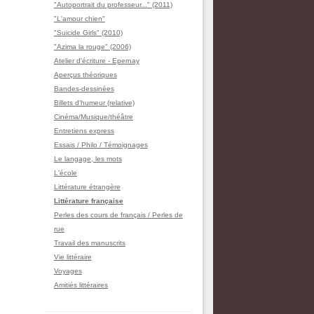
"Autoportrait du professeur..." (2011)
"L'amour chien"
"Suicide Girls" (2010)
"Azima la rouge" (2006)
Atelier d'écriture - Epernay
Aperçus théoriques
Bandes-dessinées
Billets d'humeur (relative)
Cinéma/Musique/théâtre
Entretiens express
Essais / Philo / Témoignages
Le langage, les mots
L'école
Littérature étrangère
Littérature française
Perles des cours de français / Perles de
rue
Travail des manuscrits
Vie littéraire
Voyages
Amitiés littéraires