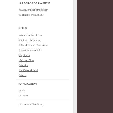
A PROPOS DE L'AUTEUR
www.aymericpatricot.com
:. contacter l'auteur .:
LIENS
aymericpatricot.com
Culture Chronique
Blog de Pierre Assouline
Les âmes sensibles
Sophie lit
SecondFlore
Mandor
Le Canard Vexé
Marco
SYNDICATION
fil rss
fil atom
:. contacter l'auteur .: