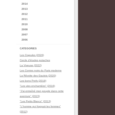
2014
2013
2012
2011
2010
2008
2007
2006
CATEGORIES
Les Crapules (2026)
Cercle d'études potaches
La Viveuse (2022)
Les Contes noirs du Paris moderne
La Révolte des Gaulois (2020)
Les bons Profs (2019)
"Les vies enchantées" (2016)
"J'ai entraîné mon peuple dans cette
aventure" (2015)
"Les Petits Blancs" (2013)
"L'homme qui frappait les femmes"
(2012)