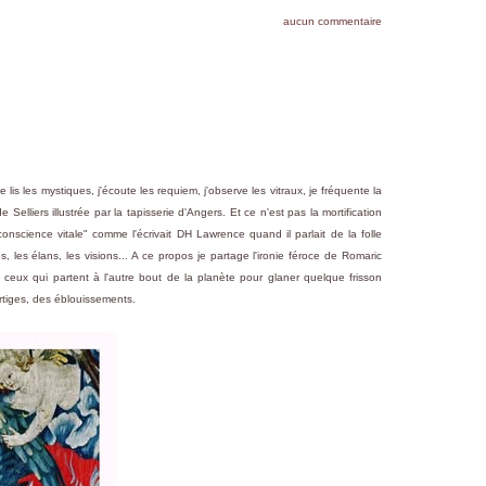
aucun commentaire
lis les mystiques, j'écoute les requiem, j'observe les vitraux, je fréquente la
elliers illustrée par la tapisserie d'Angers. Et ce n'est pas la mortification
onscience vitale" comme l'écrivait DH Lawrence quand il parlait de la folle
les élans, les visions... A ce propos je partage l'ironie féroce de Romaric
e ceux qui partent à l'autre bout de la planète pour glaner quelque frisson
 vertiges, des éblouissements.