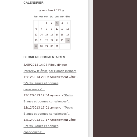
CALENDRIER
«
octobre 2025
»
lun
mar
mer
jeu
ven
sam
dim
1
2
4
5
3
6
7
8
9
10
11
12
13
14
15
16
17
18
19
20
21
22
23
24
25
26
28
29
30
31
27
DERNIERS COMMENTAIRES
3/05/2014 14:28 Ribouldingue -
Interview télévisé par Roman Bernard
12/12/2013 20:05 Amicalement vôtre -
"Petits Blancs et bonnes
consciences"...
12/12/2013 17:54 aymeric -
"Petits
Blancs et bonnes consciences"...
12/12/2013 17:51 aymeric -
"Petits
Blancs et bonnes consciences"...
12/12/2013 12:17 Amicalement vôtre -
"Petits Blancs et bonnes
consciences"...