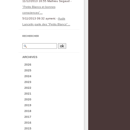
11/12/2013 16:55 Mathieu Segaud -
"Petits Blancs et bonnes
consciences"...
5/11/2013 09:32 aymeric -
Aude
Lancelin parle des "Petits Blancs"...
RECHERCHER
ARCHIVES
2026
2025
2024
2023
2022
2021
2020
2019
2018
2017
2016
2015