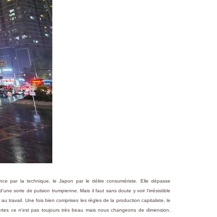
e par la technique, le Japon par le délire consumériste. Elle dépasse
'une sorte de pulsion trumpienne. Mais il faut sans doute y voir l'irrésistible
 travail. Une fois bien comprises les règles de la production capitaliste, le
. Certes ce n'est pas toujours très beau mais nous changeons de dimension.