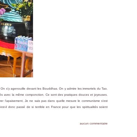
. On s'y agenouille devant les Bouddhas. On y admire les immortels du Tao.
rés avec la même componction. Ce sont des pratiques douces et joyeuses.
trouver l'apaisement. Je ne sais pas dans quelle mesure le communisme s'est
est-il donc passé de si terrible en France pour que les spiritualités soient
aucun commentaire