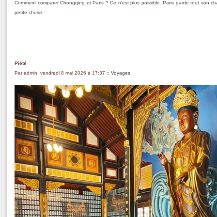
Comment comparer Chongqing et Paris ? Ce n'est plus possible. Paris garde tout son charme
petite chose.
Piété
Par admin, vendredi 8 mai 2026 à 17:37
::
Voyages