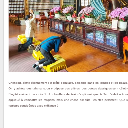
Chengdu, 4ème étonnement : la piété populaire, palpable dans les temples et les palais
On y achète des talismans, on y dépose des prières. Les poètes classiques sont céléb
S'agit-il vraiment de croire ? Un chauffeur de taxi m'expliquait que le Tao l'aidait à 
appliqué à combattre les religions, mais une chose est sûre, les rites persistent. Que s'
toujours considérées avec méfiance ?