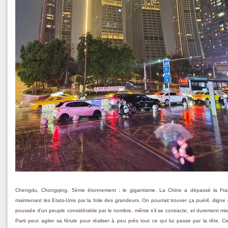
Chengdu, Chongqing, 5ème étonnement : le gigantisme. La Chine a dépassé la Franc
maintenant les Etats-Unis par la folie des grandeurs. On pourrait trouver ça puéril, digne d
poussée d'un peuple considérable par le nombre, même s'il se contracte, et durement mis au
Parti peut agiter sa férule pour réaliser à peu près tout ce qui lui passe par la tête