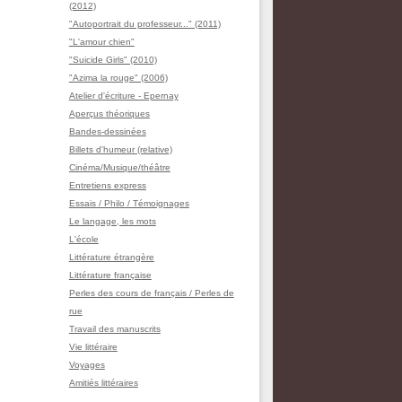
(2012)
"Autoportrait du professeur..." (2011)
"L'amour chien"
"Suicide Girls" (2010)
"Azima la rouge" (2006)
Atelier d'écriture - Epernay
Aperçus théoriques
Bandes-dessinées
Billets d'humeur (relative)
Cinéma/Musique/théâtre
Entretiens express
Essais / Philo / Témoignages
Le langage, les mots
L'école
Littérature étrangère
Littérature française
Perles des cours de français / Perles de
rue
Travail des manuscrits
Vie littéraire
Voyages
Amitiés littéraires