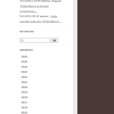
11/12/2013 16:55 Mathieu Segaud -
"Petits Blancs et bonnes
consciences"...
5/11/2013 09:32 aymeric -
Aude
Lancelin parle des "Petits Blancs"...
RECHERCHER
ARCHIVES
2026
2025
2024
2023
2022
2021
2020
2019
2018
2017
2016
2015