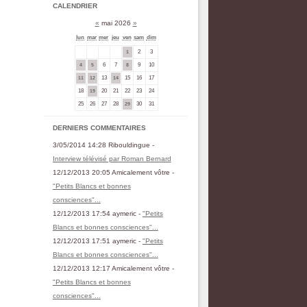
CALENDRIER
«
mai 2026
»
lun
mar
mer
jeu
ven
sam
dim
2
3
1
6
7
9
10
4
5
8
13
15
16
17
11
12
14
18
20
21
22
23
24
19
25
26
27
28
30
31
29
DERNIERS COMMENTAIRES
3/05/2014 14:28 Ribouldingue -
Interview télévisé par Roman Bernard
12/12/2013 20:05 Amicalement vôtre -
"Petits Blancs et bonnes
consciences"...
12/12/2013 17:54 aymeric -
"Petits
Blancs et bonnes consciences"...
12/12/2013 17:51 aymeric -
"Petits
Blancs et bonnes consciences"...
12/12/2013 12:17 Amicalement vôtre -
"Petits Blancs et bonnes
consciences"...