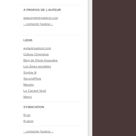
A PROPOS DE L'AUTEUR
www.aymericpatricot.com
:. contacter l'auteur .:
LIENS
aymericpatricot.com
Culture Chronique
Blog de Pierre Assouline
Les âmes sensibles
Sophie lit
SecondFlore
Mandor
Le Canard Vexé
Marco
SYNDICATION
fil rss
fil atom
:. contacter l'auteur .: