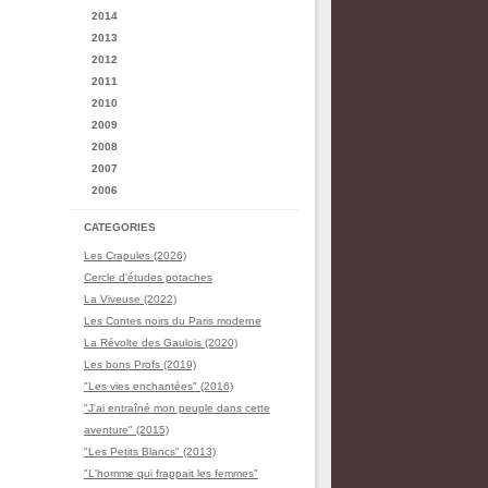
2014
2013
2012
2011
2010
2009
2008
2007
2006
CATEGORIES
Les Crapules (2026)
Cercle d'études potaches
La Viveuse (2022)
Les Contes noirs du Paris moderne
La Révolte des Gaulois (2020)
Les bons Profs (2019)
"Les vies enchantées" (2016)
"J'ai entraîné mon peuple dans cette
aventure" (2015)
"Les Petits Blancs" (2013)
"L'homme qui frappait les femmes"